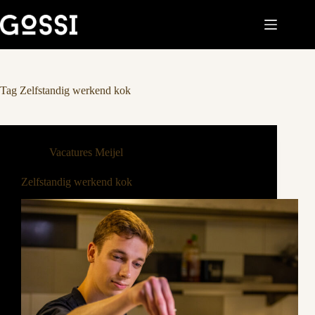
Tag
Zelfstandig werkend kok
Vacatures Meijel
Zelfstandig werkend kok