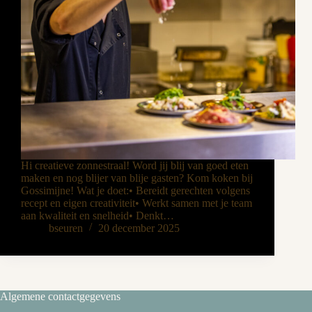
Hi creatieve zonnestraal! Word jij blij van goed eten
maken en nog blijer van blije gasten? Kom koken bij
Gossimijne! Wat je doet:• Bereidt gerechten volgens
recept en eigen creativiteit• Werkt samen met je team
aan kwaliteit en snelheid• Denkt…
bseuren
20 december 2025
Algemene contactgegevens