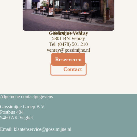
Schoolstraat 11,
Gossimijne Venray
5801 BN Venray
Tel. (
0478) 501 210
venray@gossimijne.nl
Reserveren
Contact
Algemene contactgegevens
Gossimijne Groep B.V.
Postbus 404
5460 AK Veghel
Email:
klantenservice@gossimijne.nl