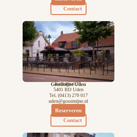
Contact
Kerkstraat 35,
Gossimijne Uden
5401 BD Uden
Tel.
(
0413) 270 017
uden@gossimijne.nl
Reserveren
Contact