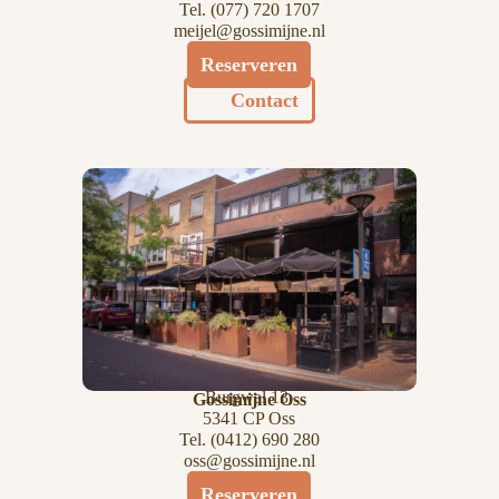
Tel.
(
077) 720 1707
meijel@gossimijne.nl
Reserveren
Contact
Burgwal 13,
Gossimijne Oss
5341 CP Oss
Tel.
(0412) 690 280
oss@gossimijne.nl
Reserveren