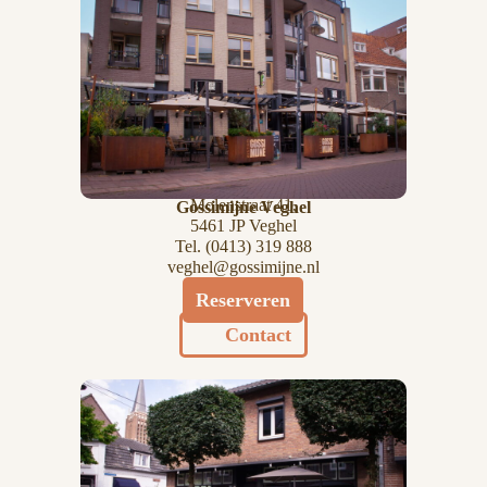
Molenstraat 41,
Gossimijne Veghel
5461 JP Veghel
Tel.
(0413) 319 888
veghel@gossimijne.nl
Reserveren
Contact