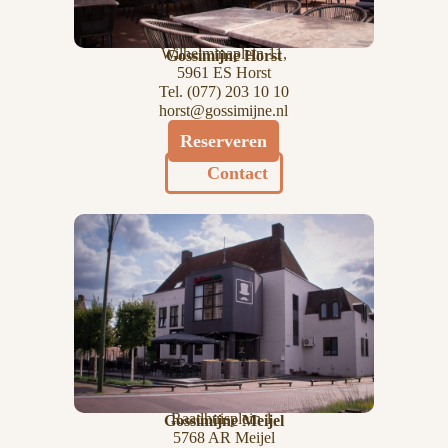
Wilhelminaplein 11,
Gossimijne Horst
5961 ES Horst
Tel.
(077) 203 10 10
horst@gossimijne.nl
Reserveren
Contact
Raadhuisplein 1,
Gossimijne Meijel
5768 AR Meijel