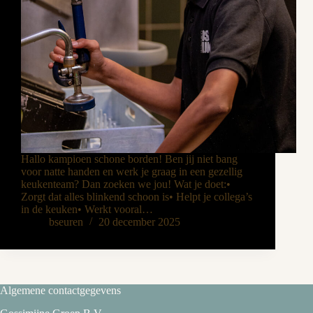
Hallo kampioen schone borden! Ben jij niet bang
voor natte handen en werk je graag in een gezellig
keukenteam? Dan zoeken we jou! Wat je doet:•
Zorgt dat alles blinkend schoon is• Helpt je collega’s
in de keuken• Werkt vooral…
bseuren
20 december 2025
Algemene contactgegevens