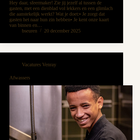
Hey daar, sfeermaker! Zie jij jezelf al tussen de
gasten, met een dienblad vol lekkers en een glimlach
die aanstekelijk werkt? Wat je doet:• Je zorgt dat
gasten het naar hun zin hebben• Je kent onze kaart
van binnen en…
bseuren
20 december 2025
Vacatures Venray
Afwassers