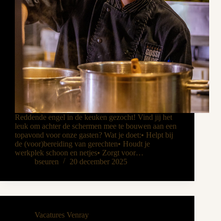
Reddende engel in de keuken gezocht! Vind jij het
leuk om achter de schermen mee te bouwen aan een
topavond voor onze gasten? Wat je doet:• Helpt bij
de (voor)bereiding van gerechten• Houdt je
werkplek schoon en netjes• Zorgt voor…
bseuren
20 december 2025
Vacatures Venray